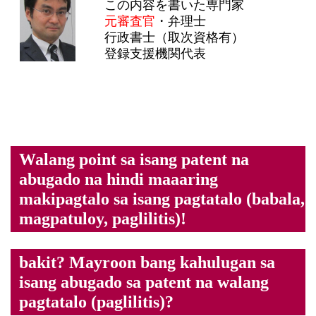
この内容を書いた専門家
元審査官
・弁理士
行政書士（取次資格有）
登録支援機関代表
Walang point sa isang patent na
abugado na hindi maaaring
makipagtalo sa isang pagtatalo (babala,
magpatuloy, paglilitis)!
bakit? Mayroon bang kahulugan sa
isang abugado sa patent na walang
pagtatalo (paglilitis)?