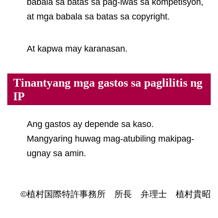
babala sa batas sa pag-iwas sa kompetisyon,
at mga babala sa batas sa copyright.
At kapwa may karanasan.
Tinantyang mga gastos sa paglilitis ng
IP
Ang gastos ay depende sa kaso.
Mangyaring huwag mag-atubiling makipag-
ugnay sa amin.
©植村国際特許事務所 所長 弁理士 植村貴昭