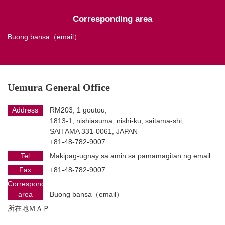
Corresponding area
Buong bansa（email）
Uemura General Office
Address
RM203, 1 goutou,
1813-1, nishiasuma, nishi-ku, saitama-shi,
SAITAMA 331-0061, JAPAN
+81-48-782-9007
Tel
Makipag-ugnay sa amin sa pamamagitan ng email
Fax
+81-48-782-9007
Corresponding
area
Buong bansa（email）
所在地ＭＡＰ