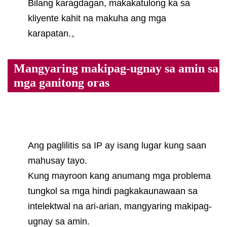
Bilang karagdagan, makakatulong ka sa
kliyente kahit na makuha ang mga
karapatan.。
Mangyaring makipag-ugnay sa amin sa
mga ganitong oras
Ang paglilitis sa IP ay isang lugar kung saan
mahusay tayo.
Kung mayroon kang anumang mga problema
tungkol sa mga hindi pagkakaunawaan sa
intelektwal na ari-arian, mangyaring makipag-
ugnay sa amin.