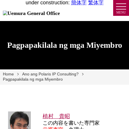
under construction:
簡体字
繁体字
MENU
Pagpapakilala ng mga Miyembro
Home
Ano ang Polaris IP Consulting?
Pagpapakilala ng mga Miyembro
植村 貴昭
この内容を書いた専門家