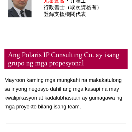
元審査官
・弁理士
行政書士（取次資格有）
登録支援機関代表
Ang Polaris IP Consulting Co. ay isang
grupo ng mga propesyonal
Mayroon kaming mga mungkahi na makakatulong
sa inyong negosyo dahil ang mga kasapi na may
kwalipikasyon at kadalubhasaan ay gumagawa ng
mga proyekto bilang isang team.