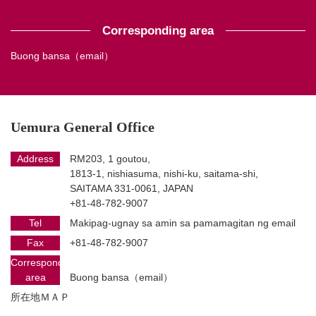
Corresponding area
Buong bansa（email）
Uemura General Office
Address
RM203, 1 goutou,
1813-1, nishiasuma, nishi-ku, saitama-shi,
SAITAMA 331-0061, JAPAN
+81-48-782-9007
Tel
Makipag-ugnay sa amin sa pamamagitan ng email
Fax
+81-48-782-9007
Corresponding
area
Buong bansa（email）
所在地ＭＡＰ