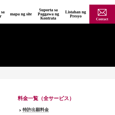
Suporta sa
 sa
Listahan ng
mapa ng site
Paggawa ng
r
Presyo
Kontrata
Contact
料金一覧（全サービス）
特許出願料金