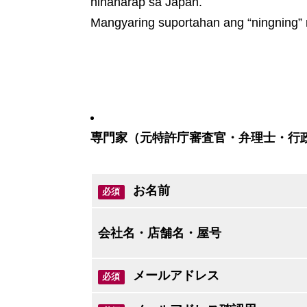
hinaharap sa Japan.
Mangyaring suportahan ang “ningning”
専門家（元特許庁審査官・弁理士・行
お名前
必須
会社名・店舗名・屋号
メールアドレス
必須