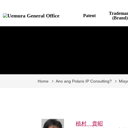
Tradema
Patent
(Brand)
Home
Ano ang Polaris IP Consulting?
Misy
植村 貴昭