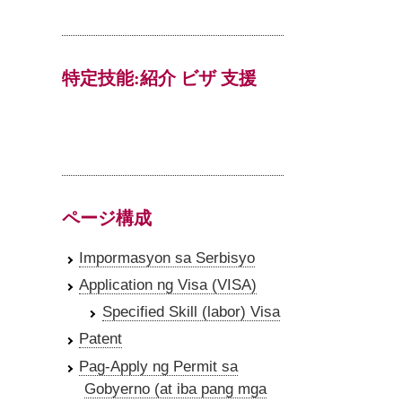
特定技能:紹介 ビザ 支援
ページ構成
Impormasyon sa Serbisyo
Application ng Visa (VISA)
Specified Skill (labor) Visa
Patent
Pag-Apply ng Permit sa
Gobyerno (at iba pang mga