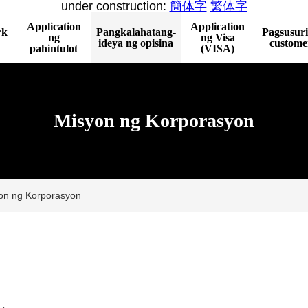
under construction:
簡体字
繁体字
Application
Application
rk
Pangkalahatang-
Pagsusuri
ng
ng Visa
ideya ng opisina
custome
pahintulot
(VISA)
Misyon ng Korporasyon
on ng Korporasyon