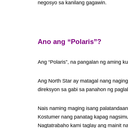
negosyo sa kanilang gagawin.
Ano ang “Polaris”?
Ang “Polaris”, na pangalan ng aming 
Ang North Star ay matagal nang nagin
direksyon sa gabi sa panahon ng pagla
Nais naming maging isang palatandaan
Kostumer nang panatag kapag nagsimula
Nagtatrabaho kami taglay ang mainit na