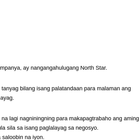
kumpanya, ay nangangahulugang North Star.
g tanyag bilang isang palatandaan para malaman ang
layag.
 na lagi nagniningning para makapagtrabaho ang aming
 sila sa isang paglalayag sa negosyo.
 saloobin na iyon.