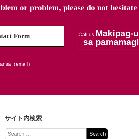
oblem or problem,
please do not hesitate
Makipag-u
tact Form
Call us
sa pamamagit
bansa（email）
サイト内検索
Search