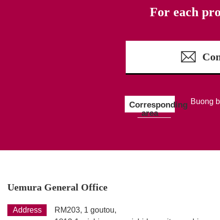
For each pr
Con
Buong 
Corresponding
area
Uemura General Office
Address
RM203, 1 goutou,