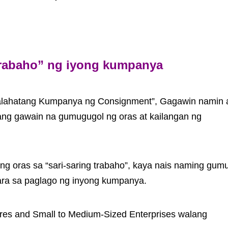
 trabaho” ng iyong kumpanya
alahatang Kumpanya ng Consignment”, Gagawin namin 
gang gawain na gumugugol ng oras at kailangan ng
ng oras sa “sari-saring trabaho”, kaya nais naming gum
ara sa paglago ng inyong kumpanya.
res and Small to Medium-Sized Enterprises walang