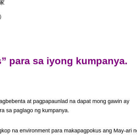
家
）
s” para sa iyong kumpanya.
pagbebenta at pagpapaunlad na dapat mong gawin ay
ara sa paglago ng kumpanya.
ngkop na environment para makapagpokus ang May-ari n