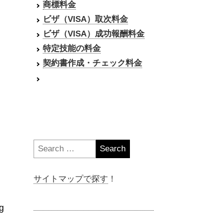
商標料金
ビザ（VISA）取次料金
ビザ（VISA）成功報酬料金
特定技能の料金
契約書作成・チェック料金
Search
for:
サイトマップで探す
！
g