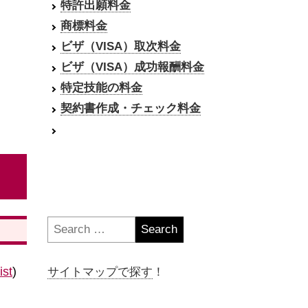
特許出願料金
商標料金
ビザ（VISA）取次料金
ビザ（VISA）成功報酬料金
特定技能の料金
契約書作成・チェック料金
Search
for:
ist
)
サイトマップで探す
！