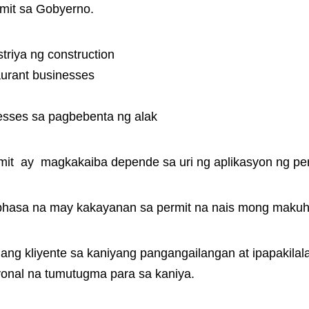
rmit sa Gobyerno.
triya ng construction
aurant businesses
sses sa pagbebenta ng alak
it ay magkakaiba depende sa uri ng aplikasyon ng per
bhasa na may kakayanan sa permit na nais mong makuh
ng kliyente sa kaniyang pangangailangan at ipapakilal
nal na tumutugma para sa kaniya.