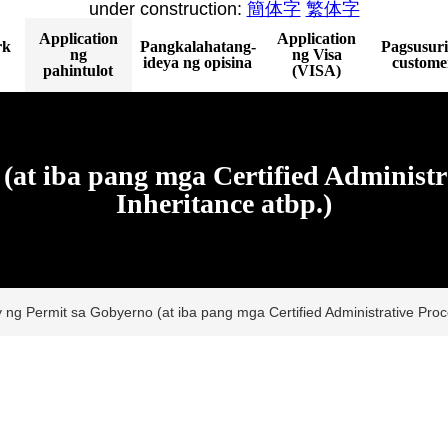
under construction:
簡体字
繁体字
Application
Application
rk
Pangkalahatang-
Pagsusuri
ng
ng Visa
ideya ng opisina
custome
pahintulot
(VISA)
at iba pang mga Certified Administrat
Inheritance atbp.)
 ng Permit sa Gobyerno (at iba pang mga Certified Administrative Proce