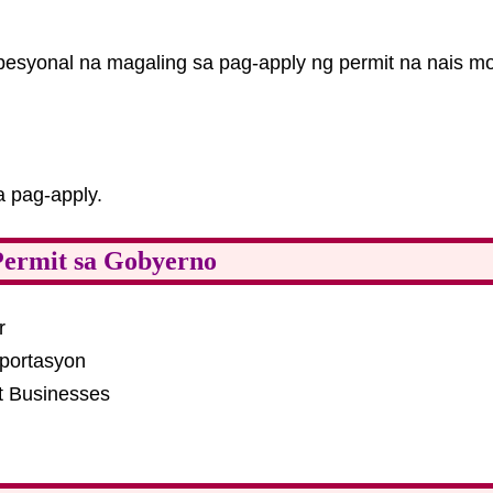
opesyonal na magaling sa pag-apply ng permit na nais m
 pag-apply.
Permit sa Gobyerno
r
sportasyon
t Businesses