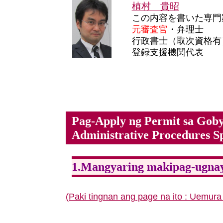
植村 貴昭
この内容を書いた専門
元審査官
・弁理士
行政書士（取次資格有
登録支援機関代表
Pag-Apply ng Permit sa Goby
Administrative Procedures Spe
1.Mangyaring makipag-ugnay 
(Paki tingnan ang page na ito : Uemura 