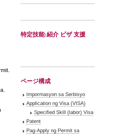
特定技能:紹介 ビザ 支援
mit.
ページ構成
a.
Impormasyon sa Serbisyo
Application ng Visa (VISA)
a
Specified Skill (labor) Visa
Patent
Pag-Apply ng Permit sa