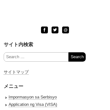
Facebook
Twitter
LINE
@
サイト内検索
Search
for:
サイトマップ
メニュー
Impormasyon sa Serbisyo
Application ng Visa (VISA)