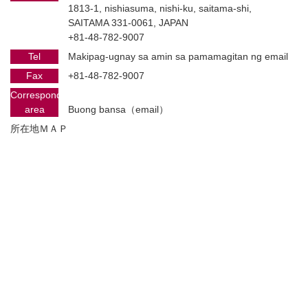
1813-1, nishiasuma, nishi-ku, saitama-shi,
SAITAMA 331-0061, JAPAN
+81-48-782-9007
Tel
Makipag-ugnay sa amin sa pamamagitan ng email
Fax
+81-48-782-9007
Corresponding
area
Buong bansa（email）
所在地ＭＡＰ