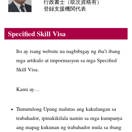
行政書士（取次資格有）
登録支援機関代表
Specified Skill Visa
Ito ay isang website na nagbibigay ng iba’t ibang
mga artikulo at impormasyon sa mga Specified
Skill Visa.
Kami ay…
Tumutulong Upang malutas ang kakulangan sa
trabahador, ipinakikilala namin sa mga kumpanya
ang mapag kukunan ng trabahador mula sa ibang