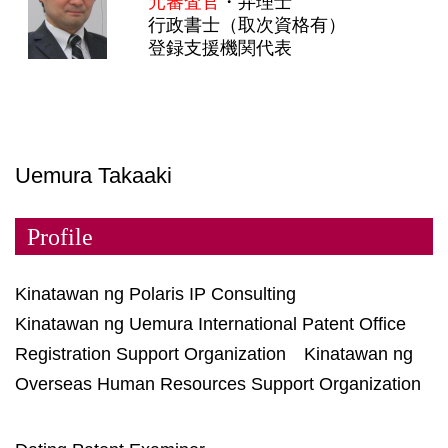
元審査官
・弁理士
行政書士（取次資格有）
登録支援機関代表
Uemura Takaaki
Profile
Kinatawan ng Polaris IP Consulting
Kinatawan ng Uemura International Patent Office
Registration Support Organization
Kinatawan ng
Overseas Human Resources Support Organization