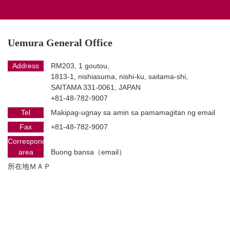
Uemura General Office
Address
RM203, 1 goutou,
1813-1, nishiasuma, nishi-ku, saitama-shi,
SAITAMA 331-0061, JAPAN
+81-48-782-9007
Tel
Makipag-ugnay sa amin sa pamamagitan ng email
Fax
+81-48-782-9007
Corresponding
area
Buong bansa（email）
所在地ＭＡＰ